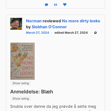
Reply
Boost status
Like status
Norman
reviewed
No more dirty looks
by
Siobhan O'Connor
March 27, 2024
edited March 27, 2024
Public
Show rating
Anmeldelse: Blæh
Show rating
Snubla over denne da jeg prøvde å sette meg 