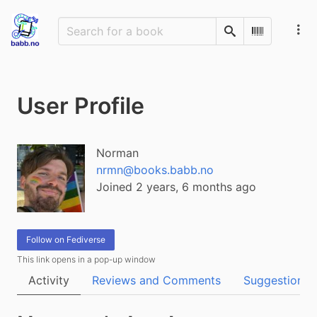
Search
Scan Barco
User Profile
Norman
nrmn@books.babb.no
Joined 2 years, 6 months ago
Follow on Fediverse
This link opens in a pop-up window
Activity
Reviews and Comments
Suggestions