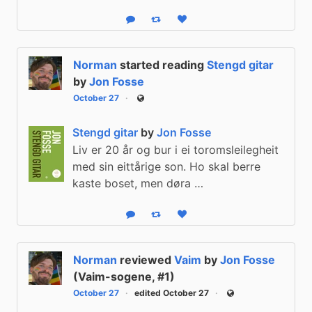
Reply
Boost status
Like status
Norman
started reading
Stengd gitar
by
Jon Fosse
October 27
Public
Stengd gitar
by
Jon Fosse
Liv er 20 år og bur i ei toromsleilegheit
med sin eittårige son. Ho skal berre
kaste boset, men døra …
Reply
Boost status
Like status
Norman
reviewed
Vaim
by
Jon Fosse
(Vaim-sogene, #1)
October 27
edited October 27
Public