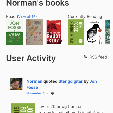
Norman's books
Read
Currently Reading
(
View all 16
)
User Activity
RSS feed
Norman
quoted
Stengd gitar
by
Jon
Fosse
November 3
Public
Liv er 20 år og bur i ei
toromsleilegheit med sin eittårige