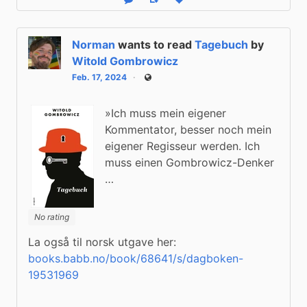
Reply
Boost status
Like status
Norman
wants to read
Tagebuch
by
Witold Gombrowicz
Feb. 17, 2024
Public
»Ich muss mein eigener
Kommentator, besser noch mein
eigener Regisseur werden. Ich
muss einen Gombrowicz-Denker
…
No rating
La også til norsk utgave her: 
books.babb.no/book/68641/s/dagboken-
19531969