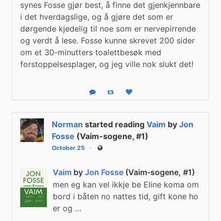
synes Fosse gjør best, å finne det gjenkjennbare 
i det hverdagslige, og å gjøre det som er 
dørgende kjedelig til noe som er nervepirrende 
og verdt å lese. Fosse kunne skrevet 200 sider 
om et 30-minutters toalettbesøk med 
forstoppelsesplager, og jeg ville nok slukt det!
Reply
Boost status
Like status
Norman
started reading
Vaim
by
Jon
Fosse
(Vaim-sogene, #1)
October 25
Public
Vaim
by
Jon Fosse
(Vaim-sogene, #1)
men eg kan vel ikkje be Eline koma om
bord i båten no nattes tid, gift kone ho
er og …