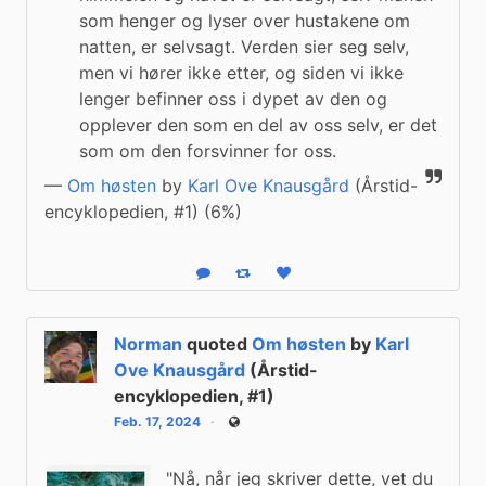
som henger og lyser over hustakene om 
natten, er selvsagt. Verden sier seg selv, 
men vi hører ikke etter, og siden vi ikke 
lenger befinner oss i dypet av den og 
opplever den som en del av oss selv, er det 
som om den forsvinner for oss.
—
Om høsten
by
Karl Ove Knausgård
(Årstid-
encyklopedien, #1) (6%)
Reply
Boost status
Like status
Norman
quoted
Om høsten
by
Karl
Ove Knausgård
(Årstid-
encyklopedien, #1)
Feb. 17, 2024
Public
"Nå, når jeg skriver dette, vet du