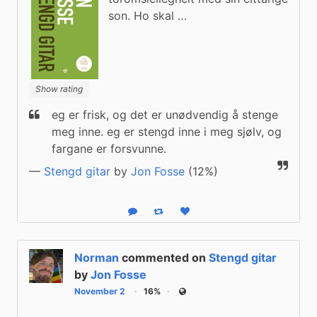
son. Ho skal …
Show rating
eg er frisk, og det er unødvendig å stenge 
meg inne. eg er stengd inne i meg sjølv, og 
fargane er forsvunne.
—
Stengd gitar
by
Jon Fosse
(12%)
Reply
Boost status
Like status
Norman
commented on
Stengd gitar
by
Jon Fosse
November 2
16%
Public