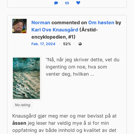
Reply
Boost status
Like status
Norman
commented on
Om høsten
by
Karl Ove Knausgård
(Årstid-
encyklopedien, #1)
Feb. 17, 2024
52%
Public
"Nå, når jeg skriver dette, vet du
ingenting om noe, hva som
venter deg, hvilken …
No rating
Knausgård gjør meg mer og mer bevisst på at 
åssen
 jeg leser har veldig mye å si for min 
oppfatning av både innhold og kvalitet av det 