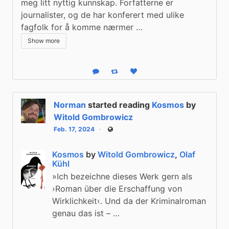
meg litt nyttig kunnskap. Forfatterne er 
journalister, og de har konferert med ulike 
fagfolk for å komme nærmer …
Show more
Reply
Boost status
Like status
Norman
started reading
Kosmos
by
Witold Gombrowicz
Feb. 17, 2024
Public
Kosmos
by
Witold Gombrowicz
,
Olaf
Kühl
»Ich bezeichne dieses Werk gern als
›Roman über die Erschaffung von
Wirklichkeit‹. Und da der Kriminalroman
genau das ist – …