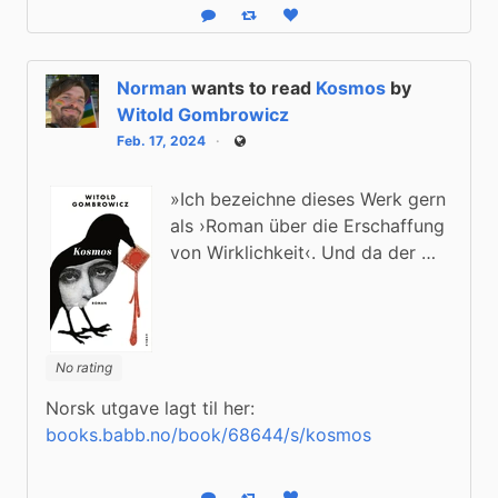
Reply
Boost status
Like status
Norman
wants to read
Kosmos
by
Witold Gombrowicz
Feb. 17, 2024
Public
»Ich bezeichne dieses Werk gern
als ›Roman über die Erschaffung
von Wirklichkeit‹. Und da der …
No rating
Norsk utgave lagt til her: 
books.babb.no/book/68644/s/kosmos