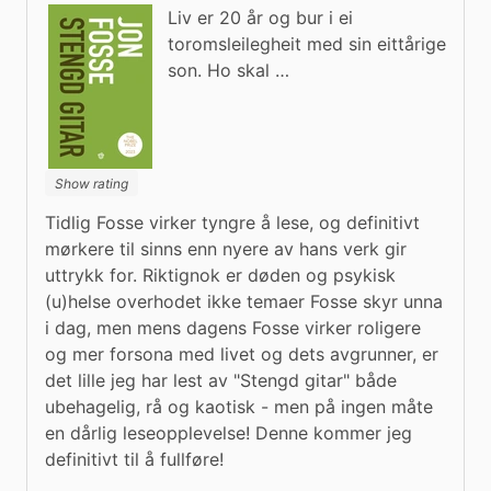
Liv er 20 år og bur i ei
toromsleilegheit med sin eittårige
son. Ho skal …
Show rating
Tidlig Fosse virker tyngre å lese, og definitivt 
mørkere til sinns enn nyere av hans verk gir 
uttrykk for. Riktignok er døden og psykisk 
(u)helse overhodet ikke temaer Fosse skyr unna 
i dag, men mens dagens Fosse virker roligere 
og mer forsona med livet og dets avgrunner, er 
det lille jeg har lest av "Stengd gitar" både 
ubehagelig, rå og kaotisk - men på ingen måte 
en dårlig leseopplevelse! Denne kommer jeg 
definitivt til å fullføre!