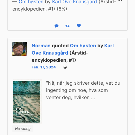
—
Om høsten
by
Karl Ove Knausgård
(Årstid-
encyklopedien, #1) (6%)
Reply
Boost status
Like status
Norman
quoted
Om høsten
by
Karl
Ove Knausgård
(Årstid-
encyklopedien, #1)
Feb. 17, 2024
Public
"Nå, når jeg skriver dette, vet du
ingenting om noe, hva som
venter deg, hvilken …
No rating