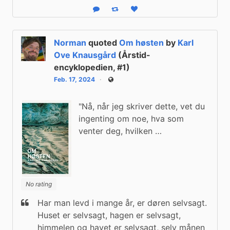
Reply
Boost status
Like status
Norman
quoted
Om høsten
by
Karl
Ove Knausgård
(Årstid-
encyklopedien, #1)
Feb. 17, 2024
Public
"Nå, når jeg skriver dette, vet du
ingenting om noe, hva som
venter deg, hvilken …
No rating
Har man levd i mange år, er døren selvsagt. 
Huset er selvsagt, hagen er selvsagt, 
himmelen og havet er selvsagt, selv månen 