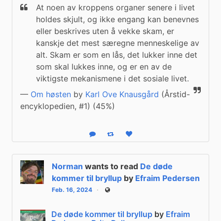
At noen av kroppens organer senere i livet 
holdes skjult, og ikke engang kan benevnes 
eller beskrives uten å vekke skam, er 
kanskje det mest særegne menneskelige av 
alt. Skam er som en lås, det lukker inne det 
som skal lukkes inne, og er en av de 
viktigste mekanismene i det sosiale livet.
—
Om høsten
by
Karl Ove Knausgård
(Årstid-
encyklopedien, #1) (45%)
Reply
Boost status
Like status
Norman
wants to read
De døde
kommer til bryllup
by
Efraim Pedersen
Feb. 16, 2024
Public
De døde kommer til bryllup
by
Efraim