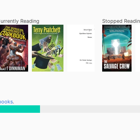
urrently Reading
Stopped Readi
 books
.