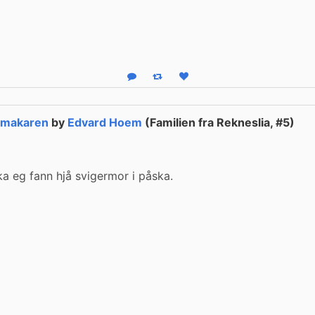
Reply
Boost status
Like status
emakaren
by
Edvard Hoem
(Familien fra Rekneslia, #5)
a eg fann hjå svigermor i påska.