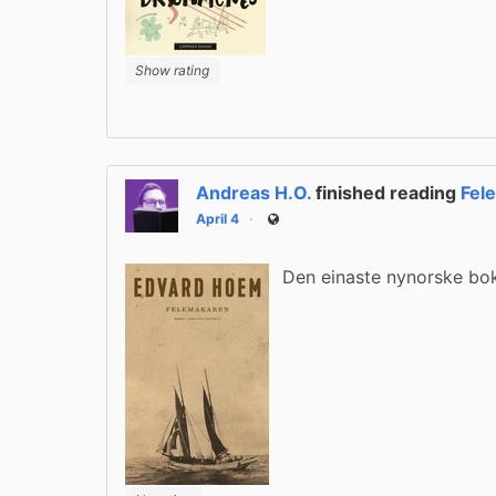
Show rating
Andreas H.O.
finished reading
Fel
April 4
Public
Den einaste nynorske bok