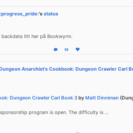
:progress_pride:
's
status
a, backdata litt her på Bookwyrm.
Reply
Boost status
Like status
Dungeon Anarchist's Cookbook: Dungeon Crawler Carl B
ok: Dungeon Crawler Carl Book 3
by
Matt Dinniman
(Dung
 sponsorship program is open. The difficulty is …