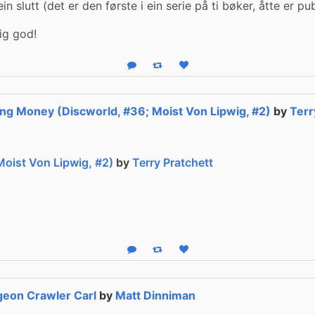
n slutt (det er den første i ein serie på ti bøker, åtte er pub
ig god!
Reply
Boost status
Like status
ng Money (Discworld, #36; Moist Von Lipwig, #2)
by
Terr
oist Von Lipwig, #2)
by
Terry Pratchett
Reply
Boost status
Like status
eon Crawler Carl
by
Matt Dinniman