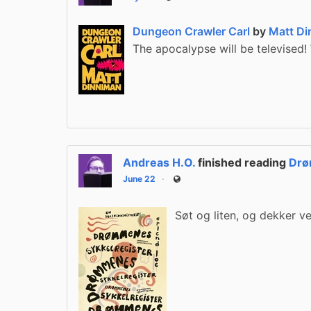
Public
Dungeon Crawler Carl
by
Matt Di
The apocalypse will be televised!
Andreas H.O.
finished reading
Drø
June 22
Public
Søt og liten, og dekker v