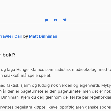
Reply
Boost status
Like status
rawler Carl
by
Matt Dinniman
r bok!?
og laga Hunger Games som sadistisk medieøkologi med tung
an snakke!) må spele spelet.
d faktisk sjarm og luddig nok verden og eigenverdi. Mykje
 Når den er pageturnete er den pageturnete, men det er nok
r Dinniman. Kjem du deg gjennom dei første par regelforkla
rvettes begeistra kjøpte likevel oppfølgjaren ganske sporen