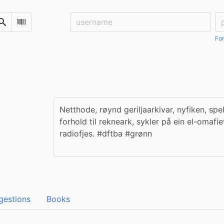
Username:
Pa
Search
Scan Barcode
For
Netthode, røynd geriljaarkivar, nyfiken, spe
forhold til rekneark, sykler på ein el-omafie
radiofjes. #dftba #grønn
gestions
Books