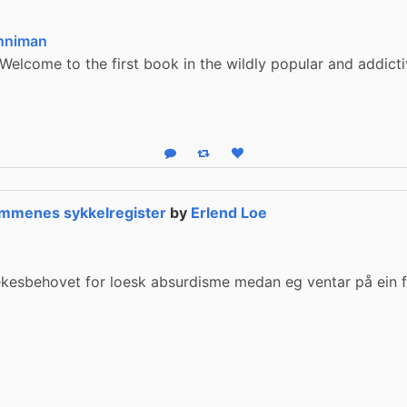
nniman
 Welcome to the first book in the wildly popular and addic
Reply
Boost status
Like status
mmenes sykkelregister
by
Erlend Loe
ekesbehovet for loesk absurdisme medan eg ventar på ein f