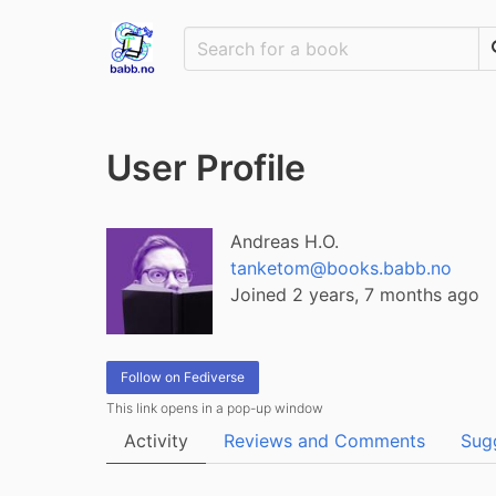
User Profile
Andreas H.O.
tanketom@books.babb.no
Joined 2 years, 7 months ago
Follow on Fediverse
This link opens in a pop-up window
Activity
Reviews and Comments
Sug