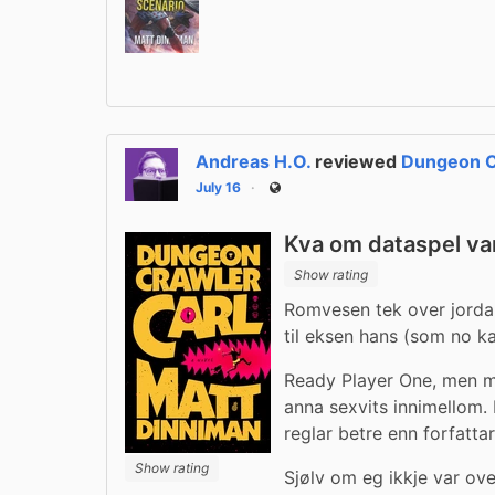
Andreas H.O.
reviewed
Dungeon C
July 16
Public
Kva om dataspel va
Show rating
Romvesen tek over jorda 
til eksen hans (som no k
Ready Player One, men me
anna sexvits innimellom.
reglar betre enn forfatta
Show rating
Sjølv om eg ikkje var ove