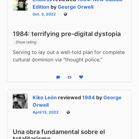
Edition
by
George Orwell
Oct. 3, 2022
Public
1984: terrifying pre-digital dystopia
Show rating
Serving to lay out a well-told plan for complete 
cultural dominion via "thought police."
Reply
Boost status
Like status
Kiko León
reviewed
1984
by
George
Orwell
April 13, 2022
Public
Una obra fundamental sobre el
totalitarismo.