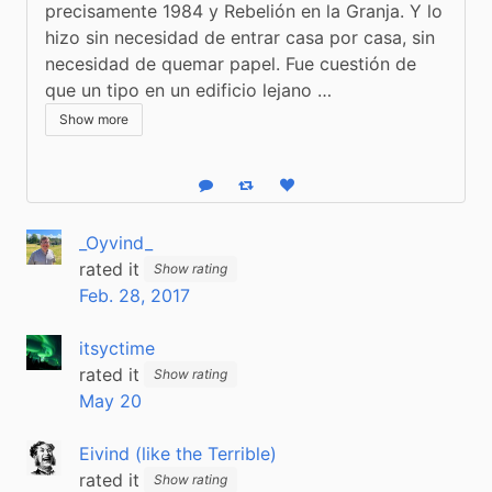
precisamente 1984 y Rebelión en la Granja. Y lo 
hizo sin necesidad de entrar casa por casa, sin 
necesidad de quemar papel. Fue cuestión de 
que un tipo en un edificio lejano …
Show more
Reply
Boost status
Like status
_Oyvind_
rated it
Show rating
Feb. 28, 2017
itsyctime
rated it
Show rating
May 20
Eivind (like the Terrible)
rated it
Show rating