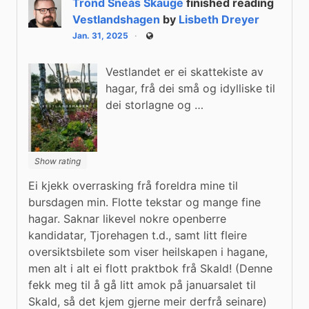
Trond Sneås Skauge
finished reading
Vestlandshagen
by
Lisbeth Dreyer
Jan. 31, 2025
Public
Vestlandet er ei skattekiste av
hagar, frå dei små og idylliske til
dei storlagne og …
Show rating
Ei kjekk overrasking frå foreldra mine til 
bursdagen min. Flotte tekstar og mange fine 
hagar. Saknar likevel nokre openberre 
kandidatar, Tjorehagen t.d., samt litt fleire 
oversiktsbilete som viser heilskapen i hagane, 
men alt i alt ei flott praktbok frå Skald! (Denne 
fekk meg til å gå litt amok på januarsalet til 
Skald, så det kjem gjerne meir derfrå seinare)