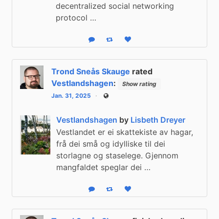
decentralized social networking
protocol …
Reply
Boost status
Like status
Trond Sneås Skauge
rated
Vestlandshagen
:
Show rating
Jan. 31, 2025
Public
Vestlandshagen
by
Lisbeth Dreyer
Vestlandet er ei skattekiste av hagar,
frå dei små og idylliske til dei
storlagne og staselege. Gjennom
mangfaldet speglar dei …
Reply
Boost status
Like status