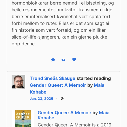
hormonblokkarar berre nemnd i ei bisetning, og 
heile resonnementet om kvifor transmenn ikkje 
berre er internalisert kvinnehat vert spola fort 
forbi mellom to ruter. Elles er det som sagt ei 
fin historie som vert fortald, og om ein liker 
slice-of-life-sjangeren, kan ein gjerne plukke 
opp denne.
Reply
Boost status
Like status
Trond Sneås Skauge
started reading
Gender Queer: A Memoir
by
Maia
Kobabe
Jan. 23, 2025
Public
Gender Queer: A Memoir
by
Maia
Kobabe
Gender Queer: A Memoir is a 2019