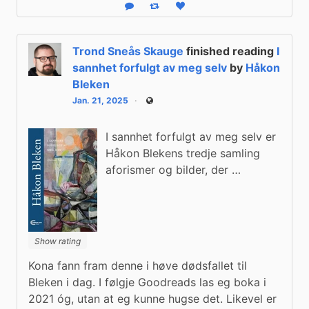
Reply
Boost status
Like status
Trond Sneås Skauge
finished reading
I
sannhet forfulgt av meg selv
by
Håkon
Bleken
Jan. 21, 2025
Public
I sannhet forfulgt av meg selv er
Håkon Blekens tredje samling
aforismer og bilder, der …
Show rating
Kona fann fram denne i høve dødsfallet til 
Bleken i dag. I følgje Goodreads las eg boka i 
2021 óg, utan at eg kunne hugse det. Likevel er 