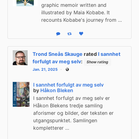
graphic memoir written and
illustrated by Maia Kobabe. It
recounts Kobabe's journey from …
Reply
Boost status
Like status
Trond Sneås Skauge
rated
I sannhet
forfulgt av meg selv
:
Show rating
Jan. 21, 2025
Public
I sannhet forfulgt av meg selv
by
Håkon Bleken
I sannhet forfulgt av meg selv er
Håkon Blekens tredje samling
aforismer og bilder, der teksten er
utgangspunktet. Samlingen
kompletterer …