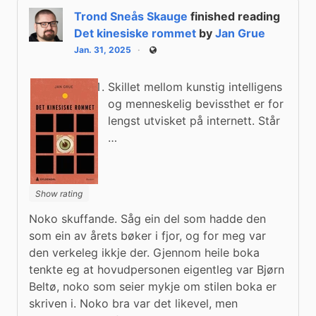
Trond Sneås Skauge
finished reading
Det kinesiske rommet
by
Jan Grue
Jan. 31, 2025
Public
Skillet mellom kunstig intelligens
og menneskelig bevissthet er for
lengst utvisket på internett. Står
…
Show rating
Noko skuffande. Såg ein del som hadde den 
som ein av årets bøker i fjor, og for meg var 
den verkeleg ikkje der. Gjennom heile boka 
tenkte eg at hovudpersonen eigentleg var Bjørn 
Beltø, noko som seier mykje om stilen boka er 
skriven i. Noko bra var det likevel, men 