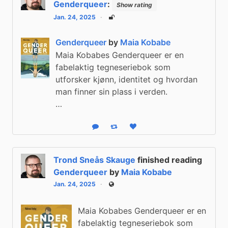
Genderqueer
:
Show rating
Jan. 24, 2025
Unlisted
Genderqueer
by
Maia Kobabe
Maia Kobabes Genderqueer er en
fabelaktig tegneseriebok som
utforsker kjønn, identitet og hvordan
man finner sin plass i verden.
…
Reply
Boost status
Like status
Trond Sneås Skauge
finished reading
Genderqueer
by
Maia Kobabe
Jan. 24, 2025
Public
Maia Kobabes Genderqueer er en
fabelaktig tegneseriebok som