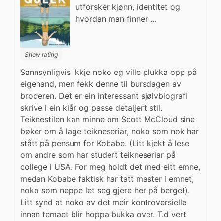
utforsker kjønn, identitet og
hvordan man finner …
Show rating
Sannsynligvis ikkje noko eg ville plukka opp på 
eigehand, men fekk denne til bursdagen av 
broderen. Det er ein interessant sjølvbiografi 
skrive i ein klår og passe detaljert stil. 
Teiknestilen kan minne om Scott McCloud sine 
bøker om å lage teikneseriar, noko som nok har 
stått på pensum for Kobabe. (Litt kjekt å lese 
om andre som har studert teikneseriar på 
college i USA. For meg holdt det med eitt emne, 
medan Kobabe faktisk har tatt master i emnet, 
noko som neppe let seg gjere her på berget). 
Litt synd at noko av det meir kontroversielle 
innan temaet blir hoppa bukka over. T.d vert 