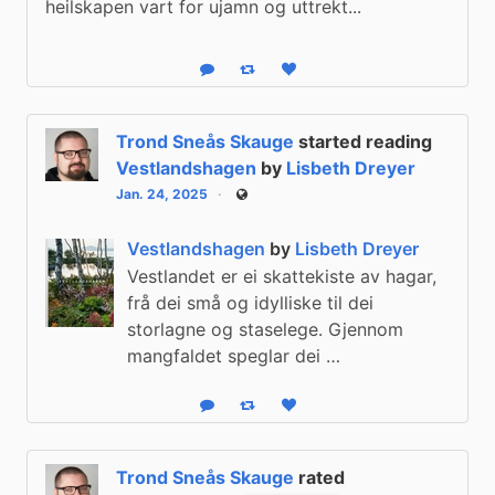
heilskapen vart for ujamn og uttrekt...
Reply
Boost status
Like status
Trond Sneås Skauge
started reading
Vestlandshagen
by
Lisbeth Dreyer
Jan. 24, 2025
Public
Vestlandshagen
by
Lisbeth Dreyer
Vestlandet er ei skattekiste av hagar,
frå dei små og idylliske til dei
storlagne og staselege. Gjennom
mangfaldet speglar dei …
Reply
Boost status
Like status
Trond Sneås Skauge
rated