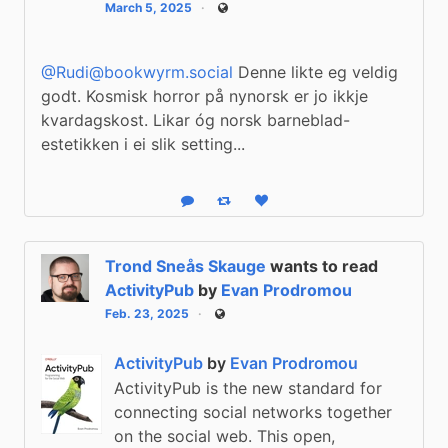
March 5, 2025
Public
@Rudi@bookwyrm.social
 Denne likte eg veldig 
godt. Kosmisk horror på nynorsk er jo ikkje 
kvardagskost. Likar óg norsk barneblad-
estetikken i ei slik setting...
Reply
Boost status
Like status
Trond Sneås Skauge
wants to read
ActivityPub
by
Evan Prodromou
Feb. 23, 2025
Public
ActivityPub
by
Evan Prodromou
ActivityPub is the new standard for
connecting social networks together
on the social web. This open,