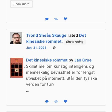
Show more
Reply
Boost status
Like status
Trond Sneås Skauge
rated
Det
kinesiske rommet
:
Show rating
Jan. 31, 2025
Public
Det kinesiske rommet
by
Jan Grue
Skillet mellom kunstig intelligens og
menneskelig bevissthet er for lengst
utvisket på internett. Står den fysiske
verden for tur?
…
Reply
Boost status
Like status