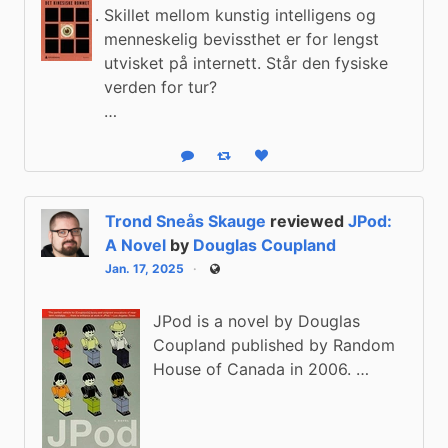
Skillet mellom kunstig intelligens og
menneskelig bevissthet er for lengst
utvisket på internett. Står den fysiske
verden for tur?
…
Reply
Boost status
Like status
Trond Sneås Skauge
reviewed
JPod:
A Novel
by
Douglas Coupland
Jan. 17, 2025
Public
JPod is a novel by Douglas
Coupland published by Random
House of Canada in 2006. …