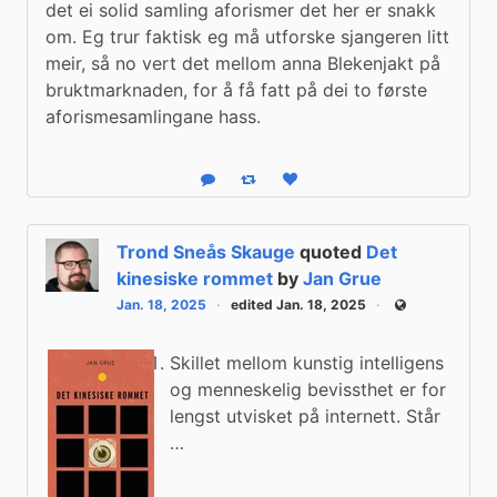
det ei solid samling aforismer det her er snakk 
om. Eg trur faktisk eg må utforske sjangeren litt 
meir, så no vert det mellom anna Blekenjakt på 
bruktmarknaden, for å få fatt på dei to første 
aforismesamlingane hass.
Reply
Boost status
Like status
Trond Sneås Skauge
quoted
Det
kinesiske rommet
by
Jan Grue
Jan. 18, 2025
edited Jan. 18, 2025
Public
Skillet mellom kunstig intelligens
og menneskelig bevissthet er for
lengst utvisket på internett. Står
…