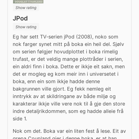
Show rating
JPod
Show rating
Eg har sett TV-serien jPod (2008), noko som 
nok farger synet mitt på boka ein heil del. Sjølv 
om serien følgjer hovudplottet i boka rimelig 
trufast, er det veldig mange plottråder i serien, 
ein aldri finn i boka. Dette er ikkje eit sakn, men 
det er mogleg eg kom meir inn i universetet i 
boka, enn ein som ikkje hadde denne 
bakgrunnen ville gjort. Eg fekk nemleg eit 
inntrykk av at skildringane av både miljø og 
karakterar ikkje ville vere nok til å gje den store 
indre detaljrikdommen, som eg hadde alleie frå 
side 1.
Nok om det. Boka var ein liten fest å lese. Eit av 
grepa Coupland gjer i denne boka, er at han 