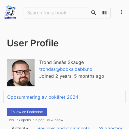
Search
Scan Barco
User Profile
Trond Sneås Skauge
trondss@books.babb.no
Joined 2 years, 5 months ago
Oppsummering av bokåret 2024
Follow on Fediverse
This link opens in a pop-up window
Activity
Reviews and Comments
Suggestions