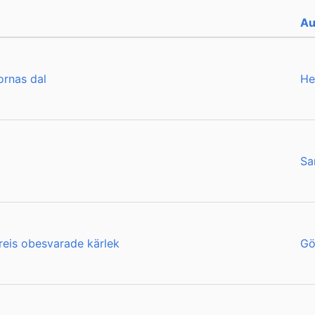
Au
ornas dal
He
Sa
eis obesvarade kärlek
Gö