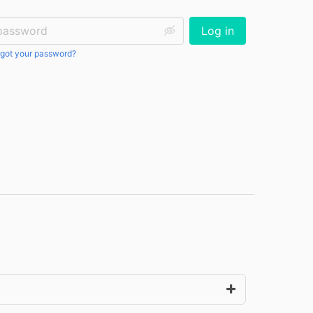
ssword:
Log in
got your password?