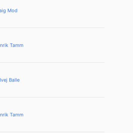
aig Mod
nrik Tamm
lvej Balle
nrik Tamm