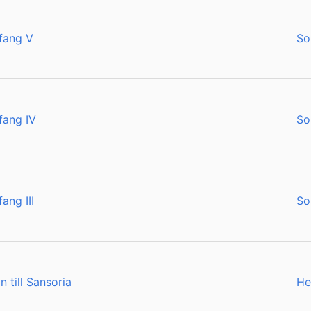
fang V
So
fang IV
So
ang III
So
 till Sansoria
He