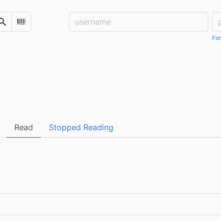
Username:
Pa
Search
Scan Barcode
For
Read
Stopped Reading