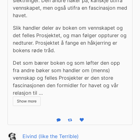
slektninger. Den andre haker på, kanskje utifra 
vennskapet, men også utifra en fascinasjon med 
havet.
Slik handler deler av boken om vennskapet og 
det felles Prosjektet, og man følger oppturer og 
nedturer. Prosjektet å fange en håkjerring er 
bokens røde tråd.
Det som bærer boken og som løfter den opp 
fra andre bøker som handler om (menns) 
vennskap og felles Prosjekter er den store 
fascinasjonen den formidler for havet og vår 
relasjon til …
Show more
Reply
Boost status
Like status
Eivind (like the Terrible)