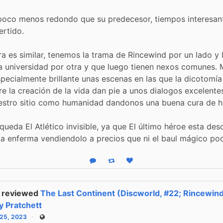
poco menos redondo que su predecesor, tiempos interesant
ertido.
ra es similar, tenemos la trama de Rincewind por un lado y l
 universidad por otra y que luego tienen nexos comunes. M
pecialmente brillante unas escenas en las que la dicotomía 
re la creación de la vida dan pie a unos dialogos excelente
estro sitio como humanidad dandonos una buena cura de h
queda El Atlético invisible, ya que El último héroe esta des
ta enferma vendiendolo a precios que ni el baul mágico pod
Reply
Boost status
Like status
reviewed
The Last Continent (Discworld, #22; Rincewin
y Pratchett
 25, 2023
Public