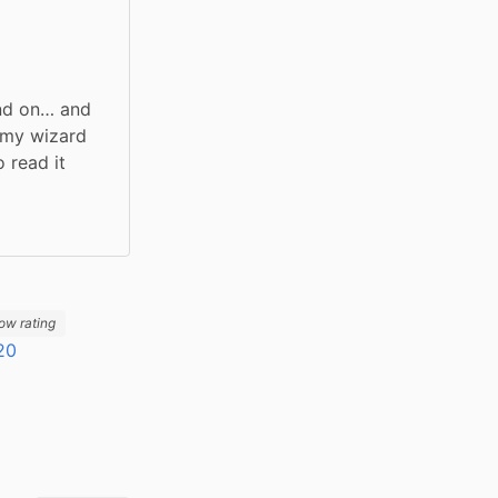
nd on… and 
 my wizard 
 read it 
ow rating
20