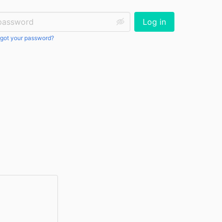
ssword:
Log in
got your password?