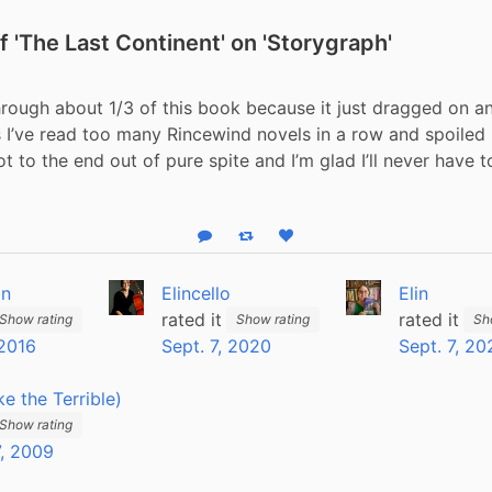
 'The Last Continent' on 'Storygraph'
hrough about 1/3 of this book because it just dragged on a
 I’ve read too many Rincewind novels in a row and spoiled
t to the end out of pure spite and I’m glad I’ll never have to
Reply
Boost status
Like status
an
Elincello
Elin
rated it
rated it
Show rating
Show rating
Sh
2016
Sept. 7, 2020
Sept. 7, 20
ike the Terrible)
Show rating
, 2009