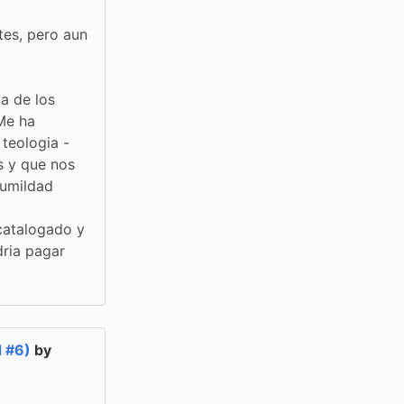
es, pero aun 
a de los 
e ha 
teologia - 
s y que nos 
umildad 
catalogado y 
ria pagar 
d #6)
by