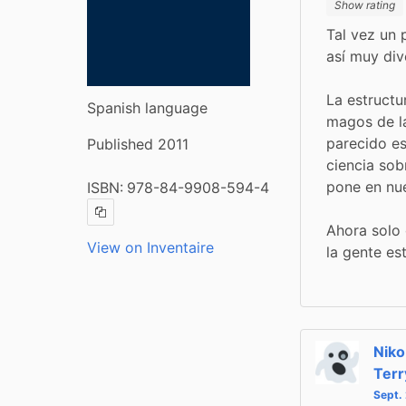
Show rating
Tal vez un 
así muy div
La estructu
Spanish language
magos de la
parecido es
Published 2011
ciencia sob
pone en nu
ISBN:
978-84-9908-594-4
Copy ISBN
Ahora solo 
View on Inventaire
la gente es
Niko
Terr
Sept.