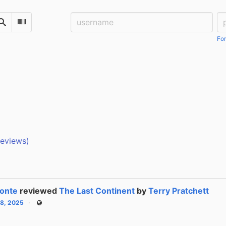
Username:
Pa
Search
Scan Barcode
For
reviews)
onte
reviewed
The Last Continent
by
Terry Pratchett
28, 2025
Public