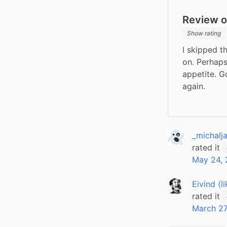
Review of
Show rating
I skipped t
on. Perhaps
appetite. Go
again.
_michalj
rated it
May 24, 
Eivind (l
rated it
March 27