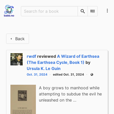
Search
Scan Barco
Back
rwdf
reviewed
A Wizard of Earthsea
(The Earthsea Cycle, Book 1)
by
Ursula K. Le Guin
Oct. 31, 2024
edited Oct. 31, 2024
Public
A boy grows to manhood while
attempting to subdue the evil he
unleashed on the …