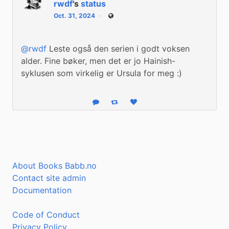
rwdf
's
status
Oct. 31, 2024
Public
@rwdf
 Leste også den serien i godt voksen 
alder. Fine bøker, men det er jo Hainish-
syklusen som virkelig er Ursula for meg :)
Reply
Boost status
Like status
About Books Babb.no
Contact site admin
Documentation
Code of Conduct
Privacy Policy