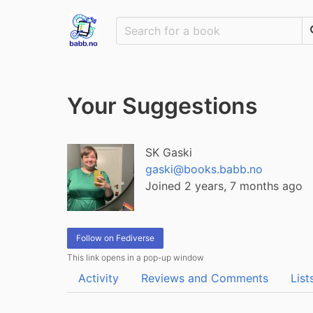
Your Suggestions
SK Gaski
gaski@books.babb.no
Joined 2 years, 7 months ago
Follow on Fediverse
This link opens in a pop-up window
Activity
Reviews and Comments
List