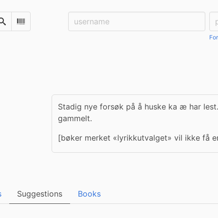
Username:
Pa
Search
Scan Barcode
For
Stadig nye forsøk på å huske ka æ har lest.
gammelt.
[bøker merket «lyrikkutvalget» vil ikke få 
s
Suggestions
Books