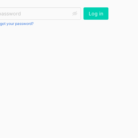
ssword:
Log in
got your password?