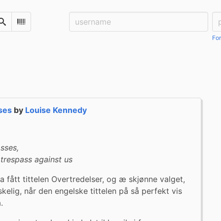
Username:
Pa
Search
Scan Barcode
For
ses
by
Louise Kennedy
sses,

trespass against us
 fått tittelen Overtredelser, og æ skjønne valget, 
lig, når den engelske tittelen på så perfekt vis 
.