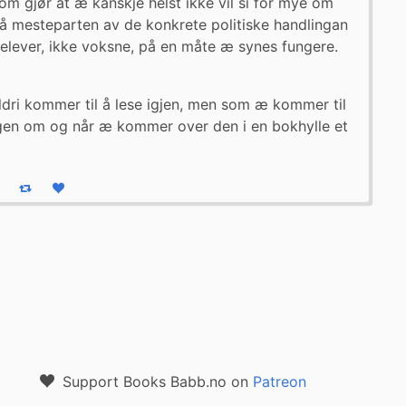
m gjør at æ kanskje helst ikke vil si for mye om 
 mesteparten av de konkrete politiske handlingan 
elever, ikke voksne, på en måte æ synes fungere. 
dri kommer til å lese igjen, men som æ kommer til 
ggen om og når æ kommer over den i en bokhylle et 
eply
Boost status
Like status
Support Books Babb.no on
Patreon