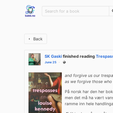
Back
SK Gaski
finished reading
Trespas
June 25
Public
and forgive us our trespa
as we forgive those who 
På norsk har den her boka
men det må ha vært vanske
ramme inn hele handlinga