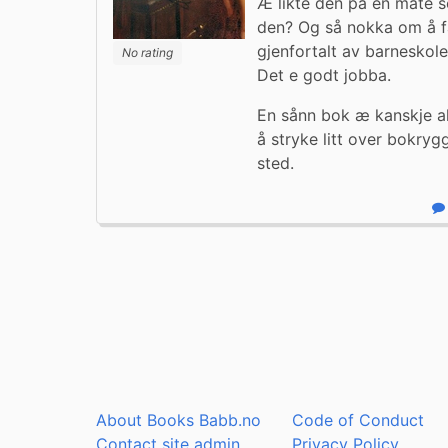
Æ likte den på en måte so
den? Og så nokka om å få
gjenfortalt av barneskole
No rating
Det e godt jobba.
En sånn bok æ kanskje al
å stryke litt over bokry
sted.
R
About Books Babb.no
Code of Conduct
Contact site admin
Privacy Policy