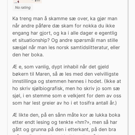
No rating
Ka treng man å skamme sæ over, ka gjør man 
når andre påføre dæ skam for nokka du ikke 
engang har gjort, og ka i alle dager e egentlig 
et situationship? Og andre spørsmål man stille 
sæsjøl når man les norsk samtidslitteratur, eller 
den her boka.
Æ e, som vanlig, dypt inhabil når det gjeld 
bøkern til Maren, så æ les med den velvilligste 
innstillinga og stemmen hennes i hodet. (Ikke at 
ho skriv sjølbiografisk, men ho skriv jo som sæ 
sjøl, i en stemme som e velkjent for dem av oss 
som har lest greier av ho i et tosifra antall år.)
Æ likte den, på en sånn måte kor æ lukka boka 
etter endt lesing og tenkte «hm?», men så har 
gått og grunna på den i etterkant, på den bra 