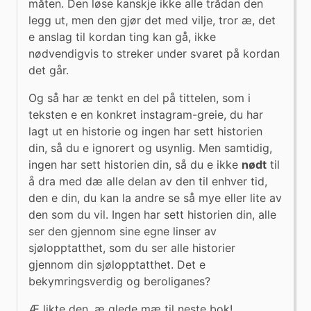
måten. Den løse kanskje ikke alle trådan den 
legg ut, men den gjør det med vilje, tror æ, det 
e anslag til kordan ting kan gå, ikke 
nødvendigvis to streker under svaret på kordan 
det går.
Og så har æ tenkt en del på tittelen, som i 
teksten e en konkret instagram-greie, du har 
lagt ut en historie og ingen har sett historien 
din, så du e ignorert og usynlig. Men samtidig, 
ingen har sett historien din, så du e ikke 
nødt
 til 
å dra med dæ alle delan av den til enhver tid, 
den e din, du kan la andre se så mye eller lite av 
den som du vil. Ingen har sett historien din, alle 
ser den gjennom sine egne linser av 
sjølopptatthet, som du ser alle historier 
gjennom din sjølopptatthet. Det e 
bekymringsverdig og beroliganes?
Æ likte den, æ glede mæ til neste bok!