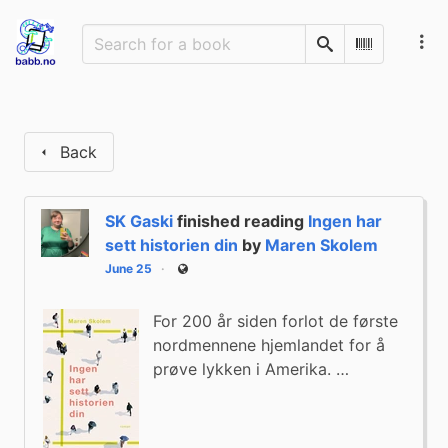
Search
Scan Barco
Back
SK Gaski
finished reading
Ingen har
sett historien din
by
Maren Skolem
June 25
Public
For 200 år siden forlot de første
nordmennene hjemlandet for å
prøve lykken i Amerika. …