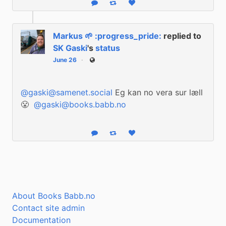
Reply
Boost status
Like status
Markus 🌱 :progress_pride:
replied to
SK Gaski
's
status
June 26
Public
@
gaski@samenet.social
 Eg kan no vera sur læll 
😤  
@
gaski@books.babb.no
Reply
Boost status
Like status
About Books Babb.no
Contact site admin
Documentation