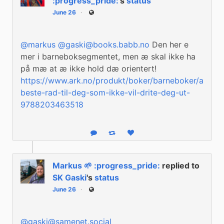
:progress_pride:
's
status
June 26
Public
@
markus
@
gaski@books.babb.no
 Den her e 
mer i barneboksegmentet, men æ skal ikke ha 
på mæ at æ ikke hold dæ orientert! 
https://www.
ark.no/produkt/boker/barneboke
r/agath
beste-rad-til-deg-som-ikke-vil-drite-deg-ut-
9788203463518
Reply
Boost status
Like status
Markus 🌱 :progress_pride:
replied to
SK Gaski
's
status
June 26
Public
@
gaski@samenet.social