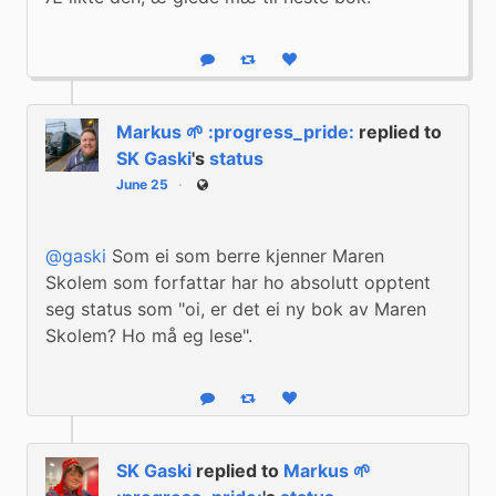
Reply
Boost status
Like status
Markus 🌱 :progress_pride:
replied to
SK Gaski
's
status
June 25
Public
@
gaski
 Som ei som berre kjenner Maren 
Skolem som forfattar har ho absolutt opptent 
seg status som "oi, er det ei ny bok av Maren 
Skolem? Ho må eg lese".
Reply
Boost status
Like status
SK Gaski
replied to
Markus 🌱