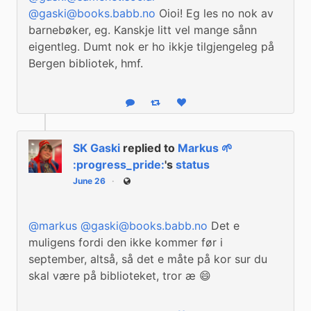
@
gaski@books.babb.no
 Oioi! Eg les no nok av 
barnebøker, eg. Kanskje litt vel mange sånn 
eigentleg. Dumt nok er ho ikkje tilgjengeleg på 
Bergen bibliotek, hmf.
Reply
Boost status
Like status
SK Gaski
replied to
Markus 🌱
:progress_pride:
's
status
June 26
Public
@
markus
@
gaski@books.babb.no
 Det e 
muligens fordi den ikke kommer før i 
september, altså, så det e måte på kor sur du 
skal være på biblioteket, tror æ 😄