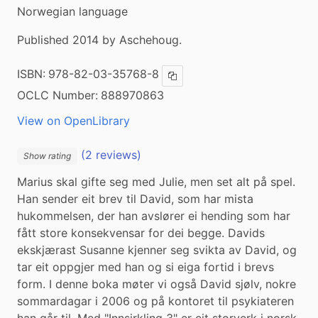
Norwegian language
Published 2014 by Aschehoug.
ISBN:
978-82-03-35768-8
Copy ISBN
OCLC Number:
888970863
View on OpenLibrary
(2 reviews)
Show rating
Marius skal gifte seg med Julie, men set alt på spel. 
Han sender eit brev til David, som har mista 
hukommelsen, der han avslører ei hending som har 
fått store konsekvensar for dei begge. Davids 
ekskjærast Susanne kjenner seg svikta av David, og 
tar eit oppgjer med han og si eiga fortid i brevs 
form. I denne boka møter vi også David sjølv, nokre 
sommardagar i 2006 og på kontoret til psykiateren 
han går til. Med "Innsirkling 3" er eit storverk i norsk 