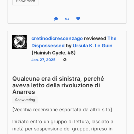
Show more
Reply
Boost status
Like status
cretinodicrescenzago
reviewed
The
Dispossessed
by
Ursula K. Le Guin
(Hainish Cycle, #6)
Jan. 27, 2025
Public
Qualcunǝ era di sinistra, perché
aveva letto della rivoluzione di
Anarres
Show rating
[Vecchia recensione esportata da altro sito]
Iniziato entro un gruppo di lettura, lasciato a 
metà per sospensione del gruppo, ripreso in 