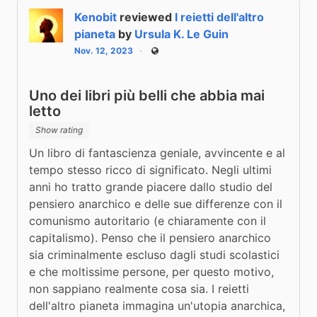
Kenobit
reviewed
I reietti dell'altro
pianeta
by
Ursula K. Le Guin
Nov. 12, 2023
Public
Uno dei libri più belli che abbia mai
letto
Show rating
Un libro di fantascienza geniale, avvincente e al 
tempo stesso ricco di significato. Negli ultimi 
anni ho tratto grande piacere dallo studio del 
pensiero anarchico e delle sue differenze con il 
comunismo autoritario (e chiaramente con il 
capitalismo). Penso che il pensiero anarchico 
sia criminalmente escluso dagli studi scolastici 
e che moltissime persone, per questo motivo, 
non sappiano realmente cosa sia. I reietti 
dell'altro pianeta immagina un'utopia anarchica, 