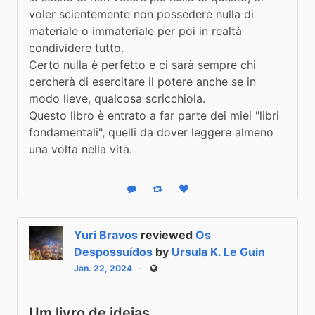
voler scientemente non possedere nulla di 
materiale o immateriale per poi in realtà 
condividere tutto.

Certo nulla è perfetto e ci sarà sempre chi 
cercherà di esercitare il potere anche se in 
modo lieve, qualcosa scricchiola.

Questo libro è entrato a far parte dei miei "libri 
fondamentali", quelli da dover leggere almeno 
una volta nella vita.
Reply
Boost status
Like status
Yuri Bravos
reviewed
Os
Despossuídos
by
Ursula K. Le Guin
Jan. 22, 2024
Public
Um livro de ideias