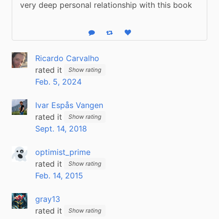
very deep personal relationship with this book
Reply
Boost status
Like status
Ricardo Carvalho
rated it
Show rating
Feb. 5, 2024
Ivar Espås Vangen
rated it
Show rating
Sept. 14, 2018
optimist_prime
rated it
Show rating
Feb. 14, 2015
gray13
rated it
Show rating