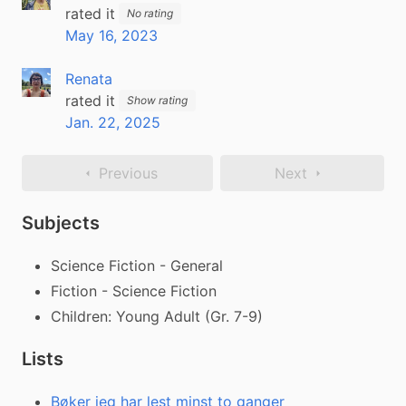
rated it
No rating
May 16, 2023
Renata
rated it
Show rating
Jan. 22, 2025
Previous
Next
Subjects
Science Fiction - General
Fiction - Science Fiction
Children: Young Adult (Gr. 7-9)
Lists
Bøker jeg har lest minst to ganger