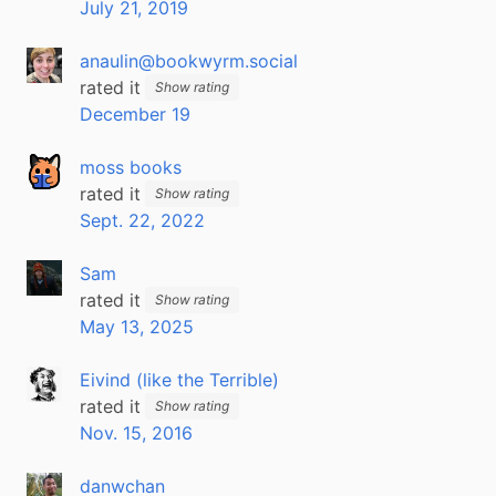
July 21, 2019
anaulin@bookwyrm.social
rated it
Show rating
December 19
moss books
rated it
Show rating
Sept. 22, 2022
Sam
rated it
Show rating
May 13, 2025
Eivind (like the Terrible)
rated it
Show rating
Nov. 15, 2016
danwchan