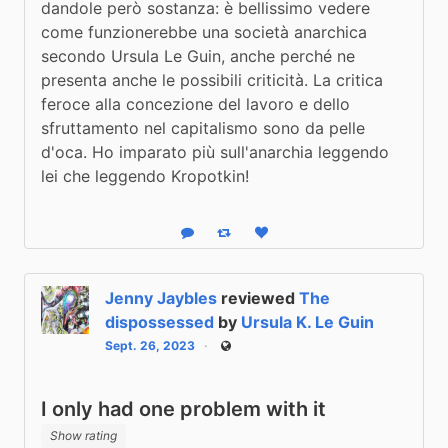
dandole però sostanza: è bellissimo vedere 
come funzionerebbe una società anarchica 
secondo Ursula Le Guin, anche perché ne 
presenta anche le possibili criticità. La critica 
feroce alla concezione del lavoro e dello 
sfruttamento nel capitalismo sono da pelle 
d'oca. Ho imparato più sull'anarchia leggendo 
lei che leggendo Kropotkin!
Reply
Boost status
Like status
Jenny Jaybles
reviewed
The
dispossessed
by
Ursula K. Le Guin
Sept. 26, 2023
Public
I only had one problem with it
Show rating