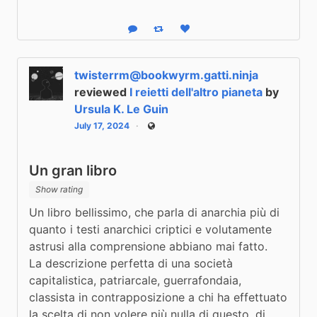
Reply
Boost status
Like status
twisterrm@bookwyrm.gatti.ninja
reviewed
I reietti dell'altro pianeta
by
Ursula K. Le Guin
July 17, 2024
Public
Un gran libro
Show rating
Un libro bellissimo, che parla di anarchia più di 
quanto i testi anarchici criptici e volutamente 
astrusi alla comprensione abbiano mai fatto.

La descrizione perfetta di una società 
capitalistica, patriarcale, guerrafondaia, 
classista in contrapposizione a chi ha effettuato 
la scelta di non volere più nulla di questo, di 