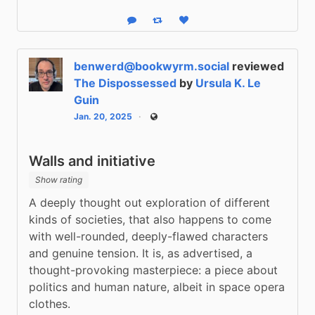
Reply
Boost status
Like status
benwerd@bookwyrm.social
reviewed
The Dispossessed
by
Ursula K. Le
Guin
Jan. 20, 2025
Public
Walls and initiative
Show rating
A deeply thought out exploration of different 
kinds of societies, that also happens to come 
with well-rounded, deeply-flawed characters 
and genuine tension. It is, as advertised, a 
thought-provoking masterpiece: a piece about 
politics and human nature, albeit in space opera 
clothes.