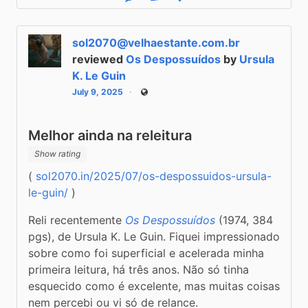
Reply
Boost status
Like status
sol2070@velhaestante.com.br
reviewed
Os Despossuídos
by
Ursula
K. Le Guin
July 9, 2025
Public
Melhor ainda na releitura
Show rating
( 
sol2070.in/2025/07/os-despossuidos-ursula-
le-guin/
 )
Reli recentemente 
Os Despossuídos
 (1974, 384 
pgs), de Ursula K. Le Guin. Fiquei impressionado 
sobre como foi superficial e acelerada minha 
primeira leitura, há três anos. Não só tinha 
esquecido como é excelente, mas muitas coisas 
nem percebi ou vi só de relance.