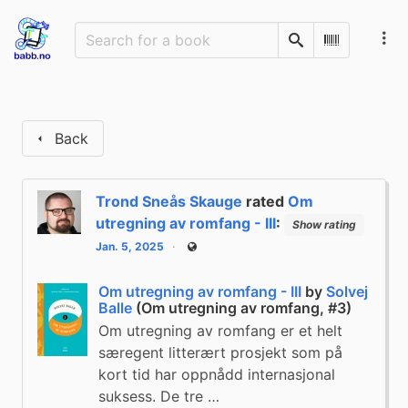
Search
Scan Barco
Back
Trond Sneås Skauge
rated
Om
utregning av romfang - III
:
Show rating
Jan. 5, 2025
Public
Om utregning av romfang - III
by
Solvej
Balle
(Om utregning av romfang, #3)
Om utregning av romfang er et helt
særegent litterært prosjekt som på
kort tid har oppnådd internasjonal
suksess. De tre …