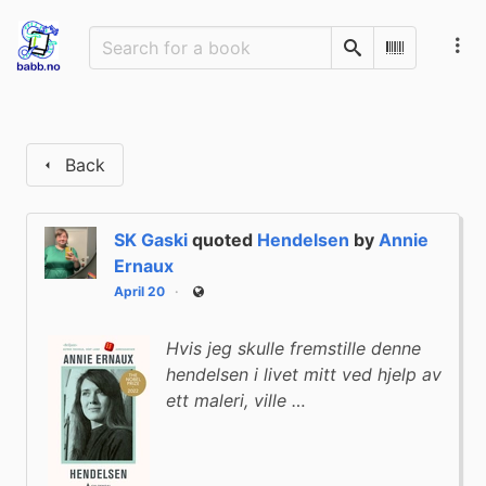
Search
Scan Barco
Back
SK Gaski
quoted
Hendelsen
by
Annie
Ernaux
April 20
Public
Hvis jeg skulle fremstille denne
hendelsen i livet mitt ved hjelp av
ett maleri, ville …