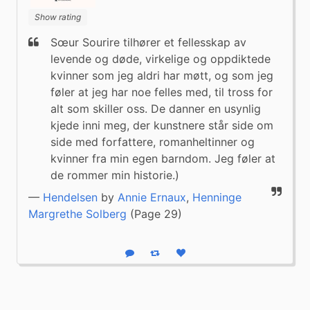
Show rating
Sœur Sourire tilhører et fellesskap av 
levende og døde, virkelige og oppdiktede 
kvinner som jeg aldri har møtt, og som jeg 
føler at jeg har noe felles med, til tross for 
alt som skiller oss. De danner en usynlig 
kjede inni meg, der kunstnere står side om 
side med forfattere, romanheltinner og 
kvinner fra min egen barndom. Jeg føler at 
de rommer min historie.)
—
Hendelsen
by
Annie Ernaux
,
Henninge
Margrethe Solberg
(Page 29)
Reply
Boost status
Like status