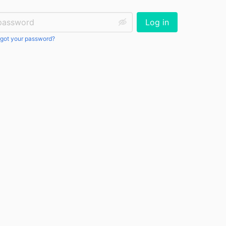
ssword:
Log in
got your password?