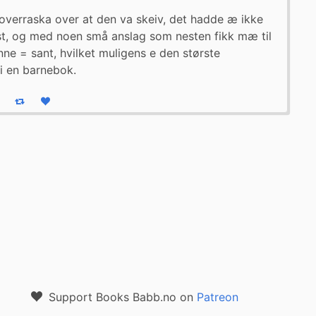
 overraska over at den va skeiv, det hadde æ ikke 
t, og med noen små anslag som nesten fikk mæ til 
ne = sant, hvilket muligens e den største 
i en barnebok.
eply
Boost status
Like status
Support Books Babb.no on
Patreon