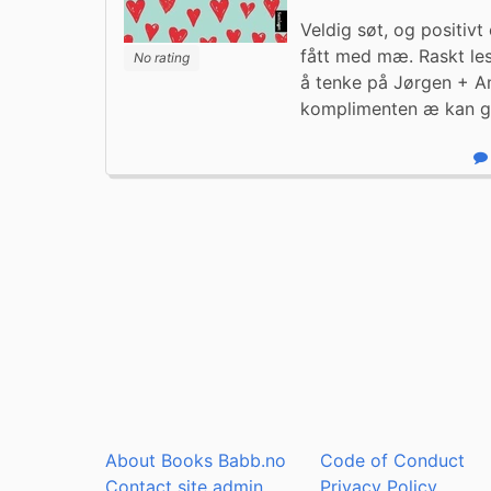
Veldig søt, og positivt
fått med mæ. Raskt les
No rating
å tenke på Jørgen + An
komplimenten æ kan g
R
About Books Babb.no
Code of Conduct
Contact site admin
Privacy Policy