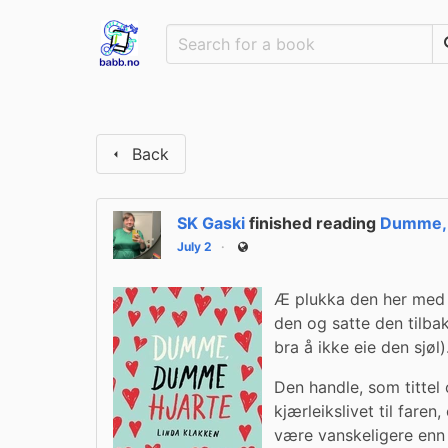
Back
SK Gaski
finished reading
Dumme, 
July 2
Public
Æ plukka den her med m
den og satte den tilbak
bra å ikke eie den sjøl)
Den handle, som tittel
kjærleikslivet til faren
være vanskeligere enn 