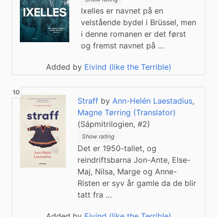
Ixelles er navnet på en
velstående bydel i Brüssel, men
i denne romanen er det først
og fremst navnet på …
Added by
Eivind (like the Terrible)
Straff
by
Ann-Helén Laestadius
,
Magne Tørring (Translator)
(Sápmitrilogien, #2)
Show rating
Det er 1950-tallet, og
reindriftsbarna Jon-Ante, Else-
Maj, Nilsa, Marge og Anne-
Risten er syv år gamle da de blir
tatt fra …
Added by
Eivind (like the Terrible)