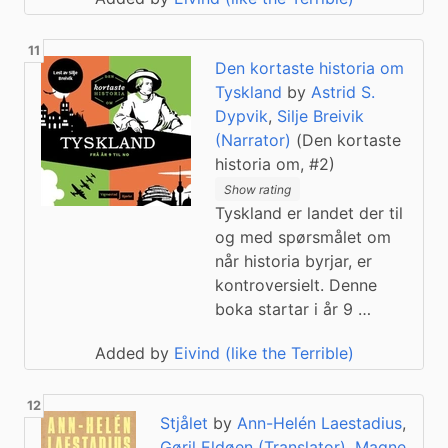
Den kortaste historia om
Tyskland
by
Astrid S.
Dypvik
,
Silje Breivik
(Narrator)
(Den kortaste
historia om, #2)
Show rating
Tyskland er landet der til
og med spørsmålet om
når historia byrjar, er
kontroversielt. Denne
boka startar i år 9 …
Added by
Eivind (like the Terrible)
Stjålet
by
Ann-Helén Laestadius
,
Gøril Eldøen (Translator)
,
Magne