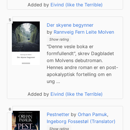
Added by
Eivind (like the Terrible)
Der skyene begynner
by
Rannveig Fern Leite Molven
Show rating
"Denne vesle boka er
formfullendt", skrev Dagbladet
om Molvens debutroman.
Hennes andre roman er en post-
apokalyptisk fortelling om en
ung …
Added by
Eivind (like the Terrible)
Pestnetter
by
Orhan Pamuk
,
Ingeborg Fossestøl (Translator)
Show rating