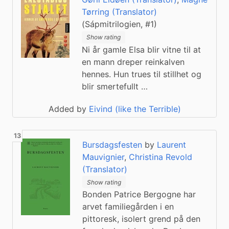
Tørring (Translator)
(Sápmitrilogien, #1)
Show rating
Ni år gamle Elsa blir vitne til at
en mann dreper reinkalven
hennes. Hun trues til stillhet og
blir smertefullt …
Added by
Eivind (like the Terrible)
Bursdagsfesten
by
Laurent
Mauvignier
,
Christina Revold
(Translator)
Show rating
Bonden Patrice Bergogne har
arvet familiegården i en
pittoresk, isolert grend på den