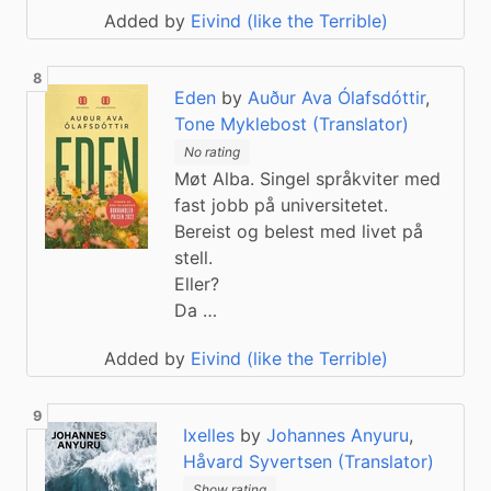
Added by
Eivind (like the Terrible)
Eden
by
Auður Ava Ólafsdóttir
,
Tone Myklebost (Translator)
No rating
Møt Alba. Singel språkviter med
fast jobb på universitetet.
Bereist og belest med livet på
stell.
Eller?
Da …
Added by
Eivind (like the Terrible)
Ixelles
by
Johannes Anyuru
,
Håvard Syvertsen (Translator)
Show rating