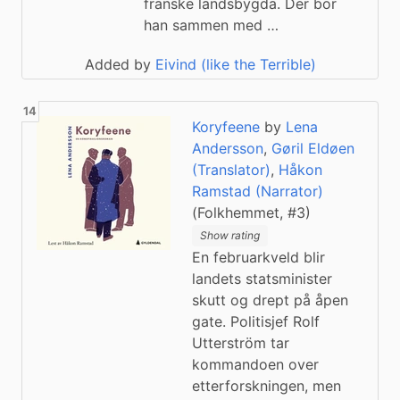
franske landsbygda. Der bor
han sammen med …
Added by
Eivind (like the Terrible)
Koryfeene
by
Lena
Andersson
,
Gøril Eldøen
(Translator)
,
Håkon
Ramstad (Narrator)
(Folkhemmet, #3)
Show rating
En februarkveld blir
landets statsminister
skutt og drept på åpen
gate. Politisjef Rolf
Utterström tar
kommandoen over
etterforskningen, men