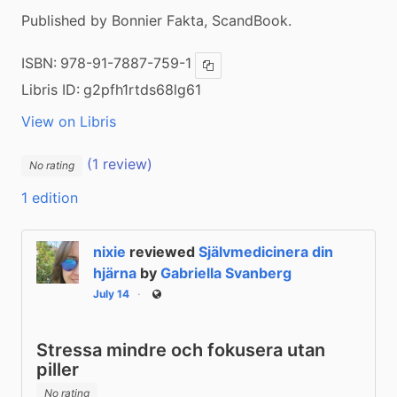
Published by Bonnier Fakta, ScandBook.
ISBN:
978-91-7887-759-1
Copy ISBN
Libris ID:
g2pfh1rtds68lg61
View on Libris
(1 review)
No rating
1 edition
nixie
reviewed
Självmedicinera din
hjärna
by
Gabriella Svanberg
July 14
Public
Stressa mindre och fokusera utan
piller
No rating