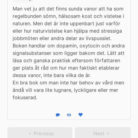
Man vet ju att det finns sunda vanor att ha som 
regelbunden sömn, hälsosam kost och vistelse i 
naturen. Men det är inte uppenbart just varför 
eller hur naturvistelse kan hjälpa med stressiga 
jobbmöten eller andra delar av livspusslet. 
Boken handlar om dopamin, oxytocin och andra 
signalsubstanser som ligger bakom det. Lätt att 
läsa och ganska praktisk eftersom författaren 
ger plats åt råd om hur man faktiskt etablerar 
dessa vanor, inte bara vilka de är.

En bra bok om man inte har behov av vård men 
ändå vill vara lite lugnare, lyckligare eller mer 
fokuserad.
Reply
Boost status
Like status
Previous
Next