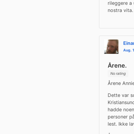
rileggere a
nostra vita.
Eina
Aug. 
Årene.
No rating
Årene Anni
Dette var s
Kristiansun
hadde noen 
personer på
lest. Ikke l