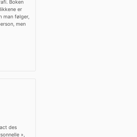
afi. Boken 
ikkene er 
 man følger, 
person, men 
act des 
onnelle », 