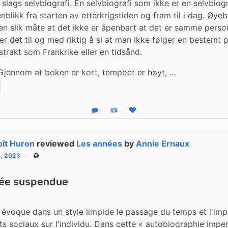
 slags selvbiografi. En selvbiografi som ikke er en selvbiogr
nblikk fra starten av etterkrigstiden og fram til i dag. Øyebl
en slik måte at det ikke er åpenbart at det er samme person
er det til og med riktig å si at man ikke følger en bestemt 
trakt som Frankrike eller en tidsånd.
v. Gjennom at boken er kort, tempoet er høyt, …
Reply
Boost status
Like status
ît Huron
reviewed
Les années
by
Annie Ernaux
4, 2023
Public
lée suspendue
 évoque dans un style limpide le passage du temps et l'imp
 sociaux sur l'individu. Dans cette « autobiographie impers