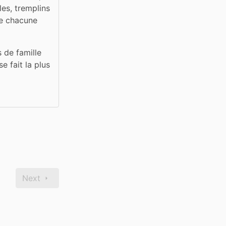
s, tremplins 
de chacune 
de famille 
e fait la plus 
Next