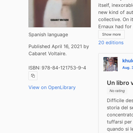
itself, inexorab
new kind of au
collective. On 
Ernaux had for
Spanish language
Show more
20 editions
Published April 16, 2021 by
Cabaret Voltaire.
khu
ISBN:
978-84-121753-9-4
Aug. 
Copy ISBN
Un libro 
View on OpenLibrary
No rating
Difficile d
storia del 
concentrato
tuffarsi per
quando si l