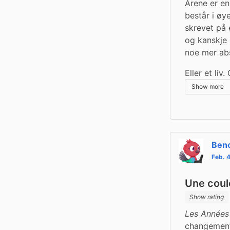
Årene er en
består i øye
skrevet på 
og kanskje 
noe mer abs
Eller et li
Show more
Beno
Feb. 
Une cou
Show rating
Les Années
changements