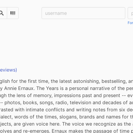
Username:
Pa
Search
Scan Barcode
For
reviews)
glish for the first time, the latest astonishing, bestselling, 
 Annie Ernaux. The Years is a personal narrative of the per
gh the lens of memory, impressions past and present -- eve
 -- photos, books, songs, radio, television and decades of ad
rasted with intimate conflicts and writing notes from six de
dialect, words of the times, slogans, brands and names for t
bjects, are given voice here. The voice we recognize as the a
solves and re-emerges. Ernaux makes the passage of time p