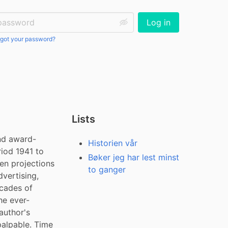
ssword:
Log in
got your password?
Lists
and award-
Historien vår
iod 1941 to 
Bøker jeg har lest minst
n projections 
to ganger
vertising, 
cades of 
he ever-
uthor's 
alpable. Time 