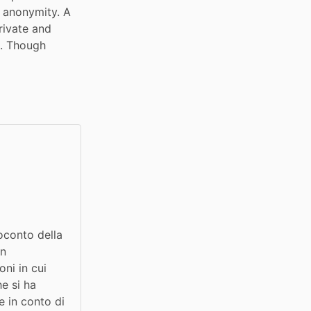
o anonymity. A 
ivate and 
. Though 
oconto della 
n 
i in cui 
e si ha 
 in conto di 