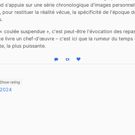
d s'appuie sur une série chronologique d'images personnelle
 pour restituer la réalité vécue, la spécificité de l'époque 
s.
« coulée suspendue », c'est peut-être l'évocation des repas 
ce livre un chef-d'œuvre – c'est ici que la 
rumeur
 du temps s
e, la plus puissante.
Reply
Boost status
Like status
Show rating
 2024