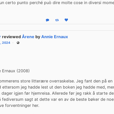
 un certo punto perché può dire molte cose in diversi momen
Reply
Boost status
Like status
r
reviewed
Årene
by
Annie Ernaux
1, 2024
Public
e Ernaux (2008)
ommerens store litterære overraskelse. Jeg fant den på en 
d ettersom jeg hadde lest ut den boken jeg hadde med, men 
dager igjen før hjemreisa. Allerede før jeg rakk å starte de
 fediversum sagt at dette var en av de beste bøker de noen
ave forventninger her.