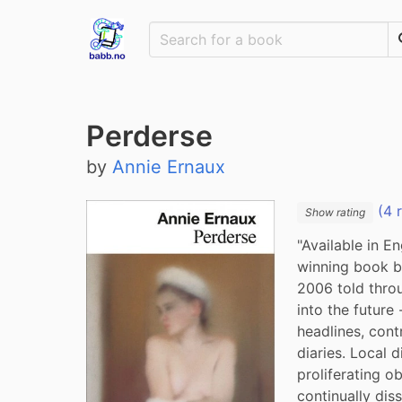
Perderse
by
Annie Ernaux
(4 
Show rating
"Available in En
winning book by
2006 told throu
into the future
headlines, cont
diaries. Local 
proliferating o
continually dis