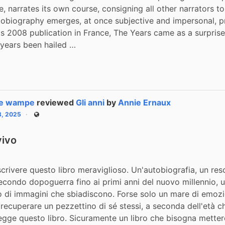
le, narrates its own course, consigning all other narrators t
tobiography emerges, at once subjective and impersonal, pr
its 2008 publication in France, The Years came as a surprise
 years been hailed …
le wampe
reviewed
Gli anni
by
Annie Ernaux
3, 2025
Public
vivo
escrivere questo libro meraviglioso. Un'autobiografia, un res
secondo dopoguerra fino ai primi anni del nuovo millennio, u
 di immagini che sbiadiscono. Forse solo un mare di emozion
 recuperare un pezzettino di sé stessi, a seconda dell'età ch
egge questo libro. Sicuramente un libro che bisogna mettere