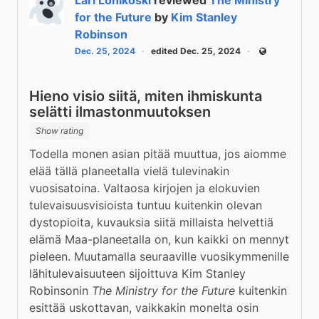
for the Future
by
Kim Stanley
Robinson
Dec. 25, 2024
edited Dec. 25, 2024
Public
Hieno visio siitä, miten ihmiskunta
selätti ilmastonmuutoksen
Show rating
Todella monen asian pitää muuttua, jos aiomme 
elää tällä planeetalla vielä tulevinakin 
vuosisatoina. Valtaosa kirjojen ja elokuvien 
tulevaisuusvisioista tuntuu kuitenkin olevan 
dystopioita, kuvauksia siitä millaista helvettiä 
elämä Maa-planeetalla on, kun kaikki on mennyt 
pieleen. Muutamalla seuraaville vuosikymmenille 
lähitulevaisuuteen sijoittuva Kim Stanley 
Robinsonin 
The Ministry for the Future
 kuitenkin 
esittää uskottavan, vaikkakin monelta osin 