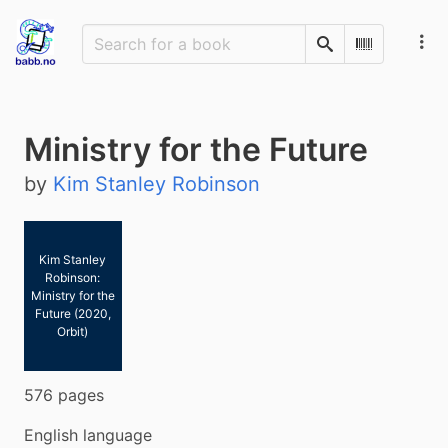
Search
Scan Barco
Ministry for the Future
by
Kim Stanley Robinson
Kim Stanley
Robinson:
Ministry for the
Future (2020,
Orbit)
576 pages
English language