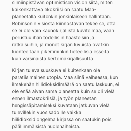
silmiinpistävän optimistisen vision siitä, miten 
kaikenkattava ekokriisi on saatu Maa-
planeetalla kuitenkin jonkinlaiseen hallintaan. 
Robinsonin visiosta kiinnostavan tekee se, että 
se ei ole vain kaunokirjallista kuvitelmaa, vaan 
perustuu ihan todellisiin haasteisiin ja 
ratkaisuihin, ja monet kirjan luvuista ovatkin 
luonteeltaan pikemminkin tieteellisiä esseitä 
kuin varsinaista kertomakirjallisuutta. 
Kirjan tulevaisuuskuva ei kuitenkaan ole 
paratiisimainen utopia. Maa siinä vaiheessa, kun 
ilmakehän hiilidioksidimäärä on saatu laskuun, ei 
ole enää aivan sama planeetta kuin se oli vielä 
ennen ilmastokriisiä, ja työn planeetan 
hengissäpitämiseksi kuvataan jatkuvan vielä 
tulevillekin vuosisadoille vaikka 
hiilidioksidiongelma kirjassa on saatukin pois 
päällimmäisistä huolenaiheista. 