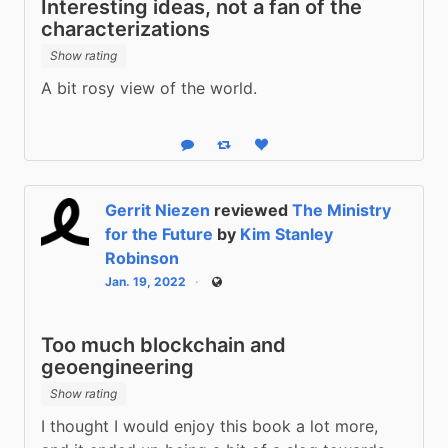
Interesting ideas, not a fan of the
characterizations
Show rating
A bit rosy view of the world.
Reply
Boost status
Like status
Gerrit Niezen
reviewed
The Ministry
for the Future
by
Kim Stanley
Robinson
Jan. 19, 2022
Public
Too much blockchain and
geoengineering
Show rating
I thought I would enjoy this book a lot more, 