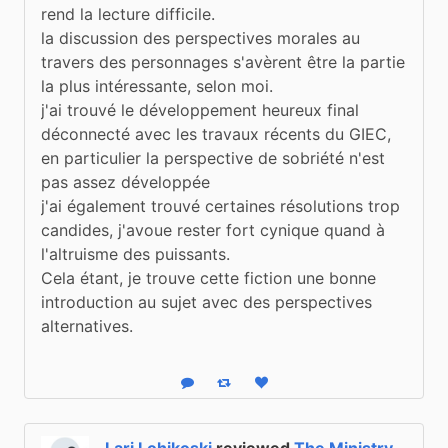
rend la lecture difficile.

la discussion des perspectives morales au 
travers des personnages s'avèrent être la partie 
la plus intéressante, selon moi.

j'ai trouvé le développement heureux final 
déconnecté avec les travaux récents du GIEC, 
en particulier la perspective de sobriété n'est 
pas assez développée

j'ai également trouvé certaines résolutions trop 
candides, j'avoue rester fort cynique quand à 
l'altruisme des puissants.

Cela étant, je trouve cette fiction une bonne 
introduction au sujet avec des perspectives 
alternatives.
Reply
Boost status
Like status
Lari Lohikoski
reviewed
The Ministry