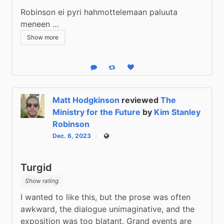
Robinson ei pyri hahmottelemaan paluuta 
meneen …
Show more
Reply
Boost status
Like status
Matt Hodgkinson
reviewed
The
Ministry for the Future
by
Kim Stanley
Robinson
Dec. 6, 2023
Public
Turgid
Show rating
I wanted to like this, but the prose was often 
awkward, the dialogue unimaginative, and the 
exposition was too blatant. Grand events are 