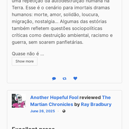
uma repetição da autodestruição humana na 
Terra. Esse é o cenário para imortais dramas 
humanos: morte, amor, solidão, loucura, 
migração, nostalgia… Algumas das estórias 
também refletem questões sociopolíticas 
críticas como destruição ambiental, racismo e 
guerra, sem soarem panfletárias. 
Quase não é …
Show more
Reply
Boost status
Like status
Another Hopeful Fool
reviewed
The
Martian Chronicles
by
Ray Bradbury
June 26, 2025
Public