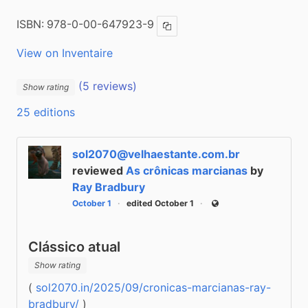
ISBN:
978-0-00-647923-9
Copy ISBN
View on Inventaire
(5 reviews)
Show rating
25 editions
sol2070@velhaestante.com.br
reviewed
As crônicas marcianas
by
Ray Bradbury
October 1
edited October 1
Public
Clássico atual
Show rating
( 
sol2070.in/2025/09/cronicas-marcianas-ray-
bradbury/
 )