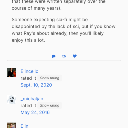
that these were written separately over the 
course of many years).
Someone expecting sci-fi might be 
disappointed by the lack of sci, but if you know 
what Ray's about already, then you'll likely 
enjoy this a lot.
Reply
Boost status
Like status
Elincello
rated it
Show rating
Sept. 10, 2020
_michaljan
rated it
Show rating
May 24, 2016
Elin