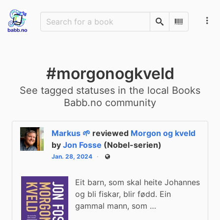
Search
Scan Barco
#morgonogkveld
See tagged statuses in the local Books
Babb.no community
Markus 🌱
reviewed
Morgon og kveld
by
Jon Fosse
(Nobel-serien)
Jan. 28, 2024
Public
Eit barn, som skal heite Johannes
og bli fiskar, blir fødd. Ein
gammal mann, som …