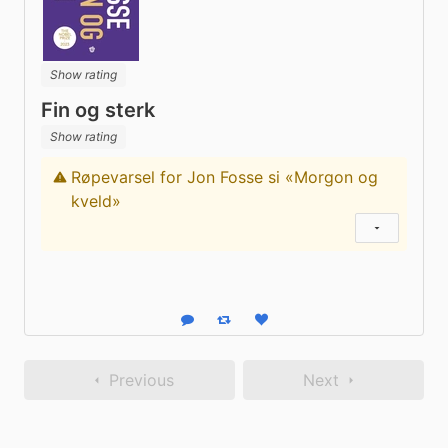
Show rating
Fin og sterk
Show rating
Røpevarsel for Jon Fosse si «Morgon og
Content warning
kveld»
Show status
Reply
Boost status
Like status
Previous
Next