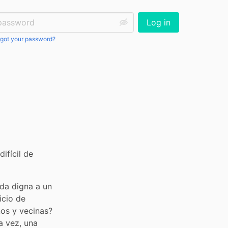
ssword:
Log in
got your password?
fícil de 
da digna a un 
cio de 
os y vecinas? 
 vez, una 