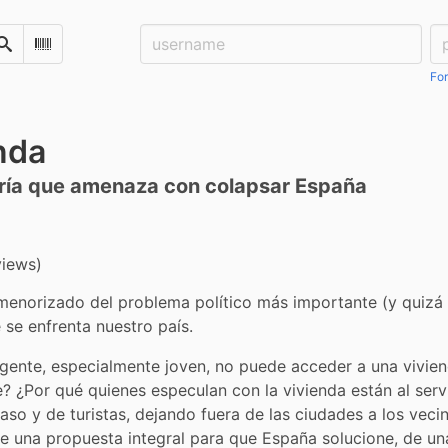
Username:
Pa
Search
Scan Barcode
For
enda
ería que amenaza con colapsar España
views)
menorizado del problema político más importante (y quizá di
e se enfrenta nuestro país.
gente, especialmente joven, no puede acceder a una vivien
? ¿Por qué quienes especulan con la vivienda están al servi
aso y de turistas, dejando fuera de las ciudades a los vecin
ce una propuesta integral para que España solucione, de una