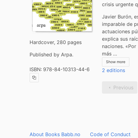
crisis urgente
Javier Burón, e
imparable de pre
actuaciones púb
explica sus ra
Hardcover, 280 pages
naciones. «Por 
más …
Published by Arpa.
Show more
ISBN:
978-84-10313-44-6
2 editions
Copy ISBN
Previous
About Books Babb.no
Code of Conduct