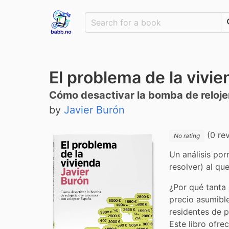
El problema de la vivi
Cómo desactivar la bomba de reloj
by
Javier Burón
(0 re
No rating
Un análisis por
resolver) al qu
¿Por qué tanta 
precio asumible
residentes de p
Este libro ofre