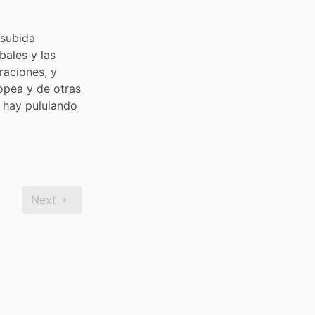
subida 
bales y las 
aciones, y 
pea y de otras 
 hay pululando 
Next