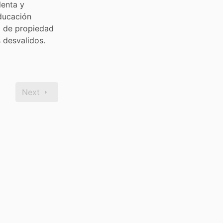
enta y 
ducación 
o de propiedad 
s desvalidos.
Next