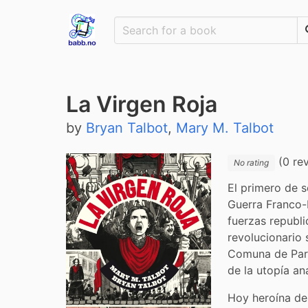
La Virgen Roja
by
Bryan Talbot
,
Mary M. Talbot
(0 re
No rating
El primero de s
Guerra Franco-P
fuerzas republi
revolucionario 
Comuna de Parí
de la utopía an
Hoy heroína del