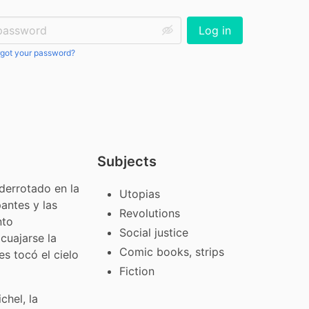
ssword:
Log in
got your password?
Subjects
derrotado en la 
Utopias
ntes y las 
Revolutions
to 
Social justice
uajarse la 
Comic books, strips
 tocó el cielo 
Fiction
hel, la 