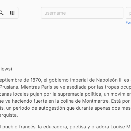
Username:
Pa
Search
Scan Barcode
For
views)
eptiembre de 1870, el gobierno imperial de Napoleón III es 
rusiana. Mientras París se ve asediada por las tropas ocupa
canas locales pujan por la supremacía política, un movimien
se va haciendo fuerte en la colina de Montmartre. Está por c
s, un periodo de autogestión que durante apenas dos meses
arquista.
 pueblo francés, la educadora, poetisa y oradora Louise Mic