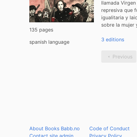
llamada Virgen 
represiva que f
igualitaria y l
sobre la mujer 
135 pages
3 editions
spanish language
Previous
About Books Babb.no
Code of Conduct
Contact site admin
Privacy Policy