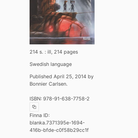
214 s. : ill, 214 pages
Swedish language
Published April 25, 2014 by
Bonnier Carlsen.
ISBN:
978-91-638-7758-2
Copy ISBN
Finna ID:
blanka.7371395e-1694-
416b-bfde-c0f58b29cc1f