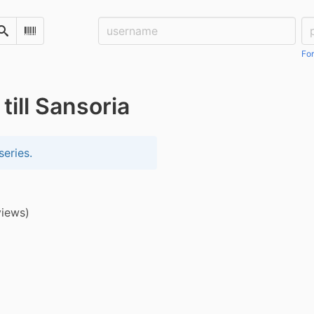
Username:
Pa
Search
Scan Barcode
For
till Sansoria
series.
views)