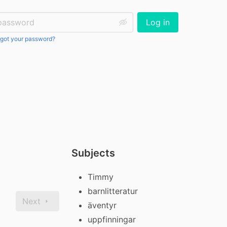
ssword:
Log in
got your password?
Subjects
Timmy
barnlitteratur
Next
äventyr
uppfinningar