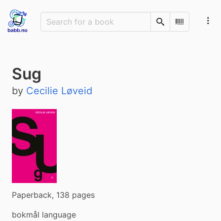
Search
Scan Barco
Sug
by
Cecilie Løveid
Paperback, 138 pages
bokmål language