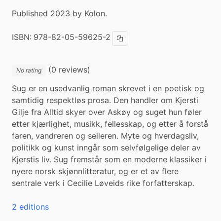
Published 2023 by Kolon.
ISBN:
978-82-05-59625-2
Copy ISBN
(0 reviews)
No rating
Sug er en usedvanlig roman skrevet i en poetisk og 
samtidig respektløs prosa. Den handler om Kjersti 
Gilje fra Alltid skyer over Askøy og suget hun føler 
etter kjærlighet, musikk, fellesskap, og etter å forstå 
faren, vandreren og seileren. Myte og hverdagsliv, 
politikk og kunst inngår som selvfølgelige deler av 
Kjerstis liv. Sug fremstår som en moderne klassiker i 
nyere norsk skjønnlitteratur, og er et av flere 
sentrale verk i Cecilie Løveids rike forfatterskap.
2 editions