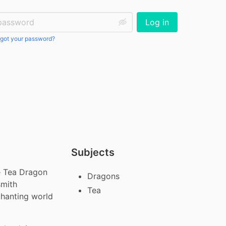
ssword:
Log in
got your password?
Subjects
 Tea Dragon 
Dragons
mith 
Tea
hanting world 