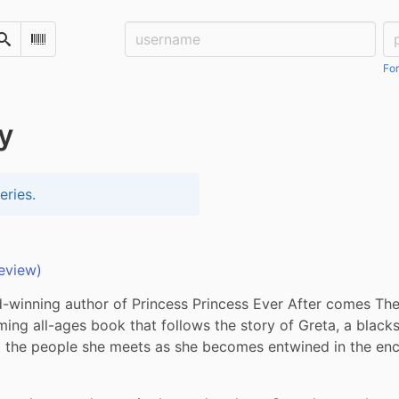
Username:
Pa
Search
Scan Barcode
For
y
eries.
eview)
-winning author of Princess Princess Ever After comes The
ming all-ages book that follows the story of Greta, a blacks
d the people she meets as she becomes entwined in the enc