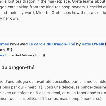
ng a lost tea dragon in the marketplace, Greta learns about 
gon care-taking from the kind tea shop owners, Hesekiel an
and their shy ward, Minette, Greta sees how the craft enrich
y her own.
imse
reviewed
Le cercle du Dragon-Thé
by
Katie O'Neill
(
on, #1)
ary 4
edited February 4
Public
e du dragon-thé
 d'une trilogie qui avait été conseillée par ici il me semble
 plus par qui - merci ! ), voici une délicieuse bande-dessiné
ue avec un enfant de 6 ans et demi, et qui a fonctionné sur 
ment des sensibilités différentes, mais complémentaires). 