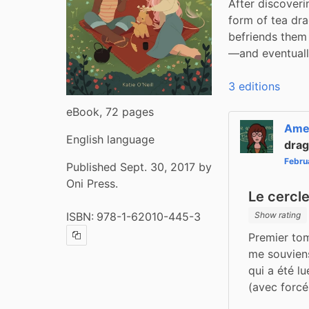
After discoveri
form of tea dra
befriends them 
—and eventuall
3 editions
eBook, 72 pages
Ame
English language
drag
Febru
Published Sept. 30, 2017 by
Oni Press.
Le cercl
ISBN:
978-1-62010-445-3
Show rating
Premier tome
Copy ISBN
me souviens
qui a été l
(avec forcé