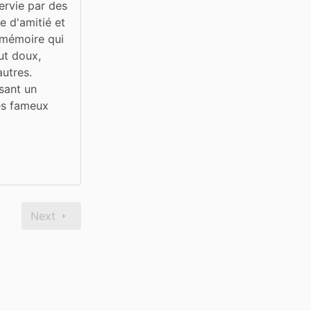
rvie par des 
e d'amitié et 
 mémoire qui 
t doux, 
utres. 
ant un 
s fameux 
Next