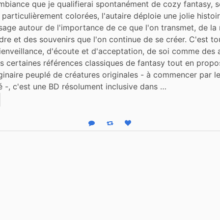
biance que je qualifierai spontanément de cozy fantasy, se
s particulièrement colorées, l'autaire déploie une jolie histoir
sage autour de l'importance de ce que l'on transmet, de la
dre et des souvenirs que l'on continue de se créer. C'est tou
ienveillance, d'écoute et d'acceptation, de soi comme des a
s certaines références classiques de fantasy tout en propos
naire peuplé de créatures originales - à commencer par le
 -, c'est une BD résolument inclusive dans …
Reply
Boost status
Like status