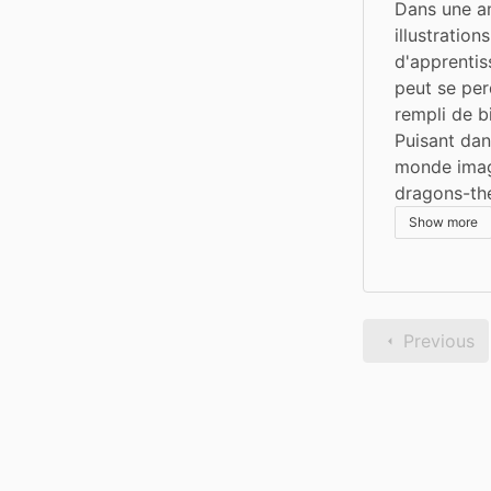
Dans une am
illustration
d'apprentis
peut se per
rempli de b
Puisant dan
monde imagi
dragons-thé
Show more
Previous