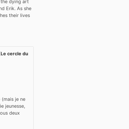
the dying art 
d Erik. As she 
es their lives
Le cercle du
 (mais je ne 
e jeunesse, 
nous deux 