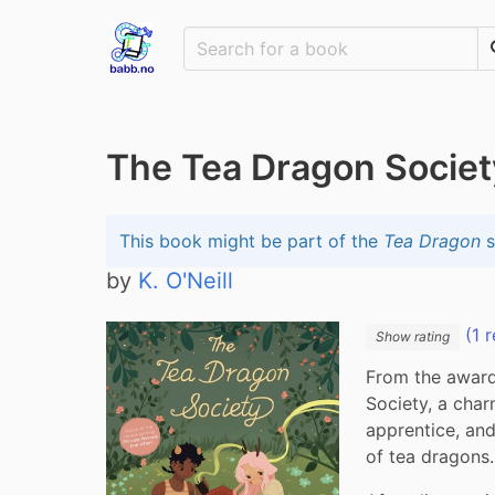
The Tea Dragon Societ
This book might be part of the
Tea Dragon
s
by
K. O'Neill
(1 r
Show rating
From the award
Society, a char
apprentice, an
of tea dragons.