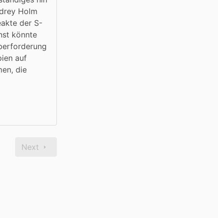
ndrey Holm 
akte der S-
st könnte 
berforderung 
ien auf 
n, die 
Next