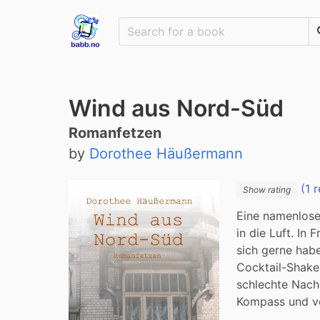
Wind aus Nord-Süd
Romanfetzen
by
Dorothee Häußermann
(1 r
Show rating
Eine namenlose
in die Luft. In
sich gerne habe
Cocktail-Shaker
schlechte Nach
Kompass und ver