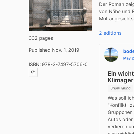
Der Roman zeigt
von Nähe und E
Mut angesichts 
2 editions
332 pages
Published Nov. 1, 2019
bod
May 2
ISBN:
978-3-7497-5706-0
Ein wicht
Copy ISBN
Klimage
Show rating
Was soll ic
"Konflikt" 
Grüppchen d
Autos oder 
verlieren u
eins wirklic