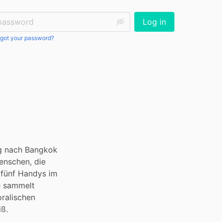
ssword:
Log in
got your password?
g nach Bangkok 
enschen, die 
 fünf Handys im 
e sammelt 
ralischen 
iß.