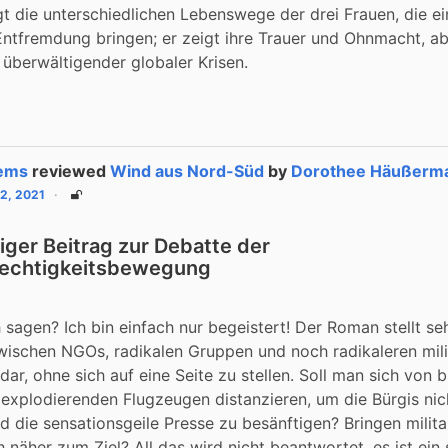
 die unterschiedlichen Lebenswege der drei Frauen, die ei
ntfremdung bringen; er zeigt ihre Trauer und Ohnmacht, abe
überwältigender globaler Krisen.
ems
reviewed
Wind aus Nord-Süd
by
Dorothee Häußerm
2, 2021
Unlisted
iger Beitrag zur Debatte der
rechtigkeitsbewegung
h sagen? Ich bin einfach nur begeistert! Der Roman stellt seh
zwischen NGOs, radikalen Gruppen und noch radikaleren mili
ar, ohne sich auf eine Seite zu stellen. Soll man sich von 
explodierenden Flugzeugen distanzieren, um die Bürgis nich
nd die sensationsgeile Presse zu besänftigen? Bringen milita
h näher zum Ziel? All das wird nicht beantwortet, es ist ein 