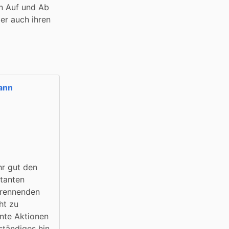
n Auf und Ab 
r auch ihren 
ann
r gut den 
tanten 
brennenden 
t zu 
nte Aktionen 
ständiges hin 