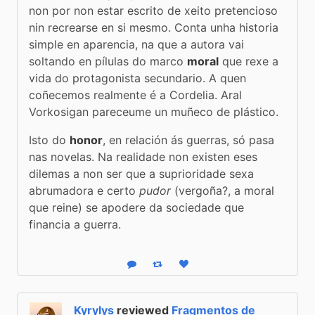
non por non estar escrito de xeito pretencioso 
nin recrearse en si mesmo. Conta unha historia 
simple en aparencia, na que a autora vai 
soltando en pílulas do marco 
moral
 que rexe a 
vida do protagonista secundario. A quen 
coñecemos realmente é a Cordelia. Aral 
Vorkosigan pareceume un muñeco de plástico.
Isto do 
honor
, en relación ás guerras, só pasa 
nas novelas. Na realidade non existen eses 
dilemas a non ser que a suprioridade sexa 
abrumadora e certo 
pudor
 (vergoña?, a moral 
que reine) se apodere da sociedade que 
financia a guerra.
Reply
Boost status
Like status
Kyrylys
reviewed
Fragmentos de